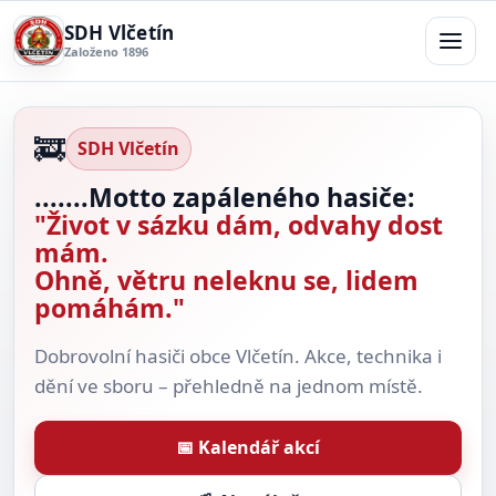
SDH Vlčetín
Založeno 1896
Menu
🚒
SDH Vlčetín
.......Motto zapáleného hasiče:
"Život v sázku dám, odvahy dost
mám.
Ohně, větru neleknu se, lidem
pomáhám."
Dobrovolní hasiči obce Vlčetín. Akce, technika i
dění ve sboru – přehledně na jednom místě.
📅 Kalendář akcí