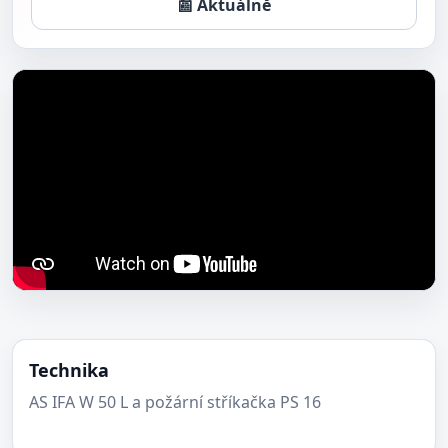
📰 Aktuálně
Technika
AS IFA W 50 L a požární stříkačka PS 16