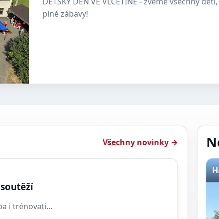
DĚTSKÝ DEN VE VLČETÍNĚ - zveme všechny děti, 
plné zábavy!
N
Všechny novinky →
H
soutěží
a i trénovati...