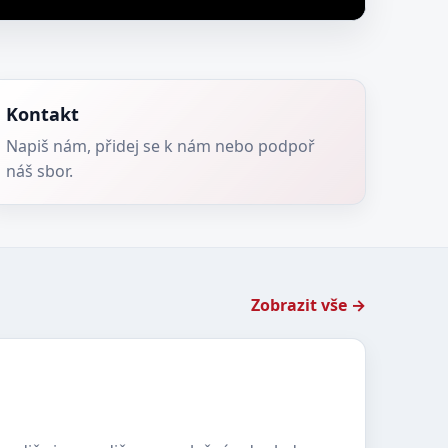
Kontakt
Napiš nám, přidej se k nám nebo podpoř
náš sbor.
Zobrazit vše →