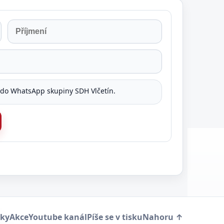
 do WhatsApp skupiny SDH Vlčetín.
ky
Akce
Youtube kanál
Píše se v tisku
Nahoru ↑