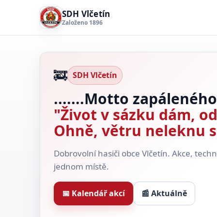
SDH Vlčetín
Založeno 1896
🚒
SDH Vlčetín
.......Motto zapáleného
"Život v sázku dám, o
Ohně, větru neleknu 
Dobrovolní hasiči obce Vlčetín. Akce, tech
jednom místě.
📅 Kalendář akcí
📰 Aktuálně