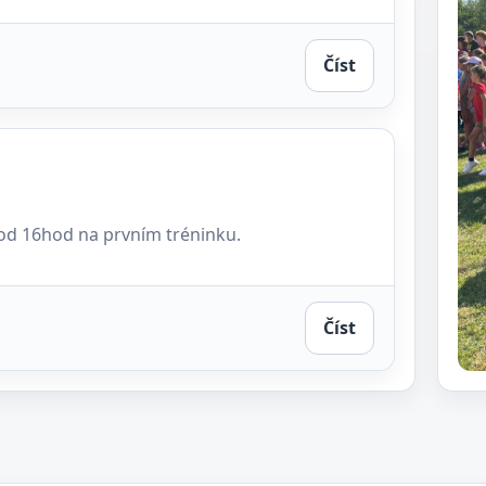
Číst
. od 16hod na prvním tréninku.
Číst