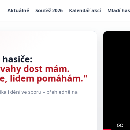
Aktuálně
Soutěž 2026
Kalendář akcí
Mladí has
 hasiče:
dvahy dost mám.
se, lidem pomáhám."
nika i dění ve sboru – přehledně na