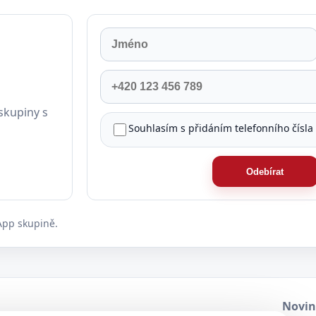
Jméno
Příjmení
Telefon
skupiny s
Souhlasím s přidáním telefonního čísla
Odebírat
App skupině.
Novin