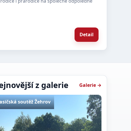
rodiče i prarodiče na společné odpoledne
Detail
ejnovější z galerie
Galerie →
asičská soutěž Žehrov