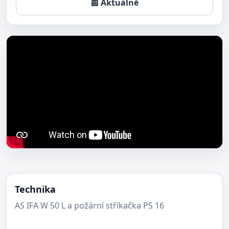
📰 Aktuálně
Technika
AS IFA W 50 L a požární stříkačka PS 16