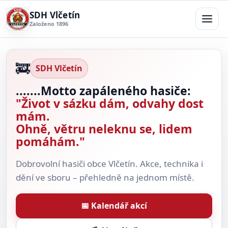
SDH Vlčetín
Založeno 1896
Menu
🚒
SDH Vlčetín
.......Motto zapáleného hasiče:
"Život v sázku dám, odvahy dost
mám.
Ohně, větru neleknu se, lidem
pomáhám."
Dobrovolní hasiči obce Vlčetín. Akce, technika i
dění ve sboru – přehledně na jednom místě.
📅 Kalendář akcí