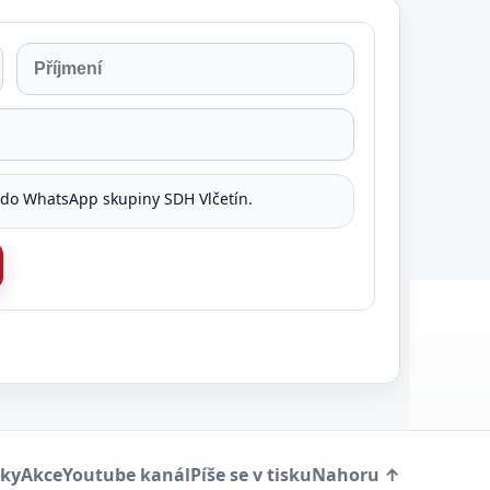
 do WhatsApp skupiny SDH Vlčetín.
ky
Akce
Youtube kanál
Píše se v tisku
Nahoru ↑