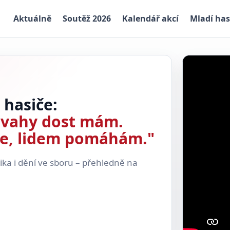
Aktuálně
Soutěž 2026
Kalendář akcí
Mladí has
 hasiče:
dvahy dost mám.
se, lidem pomáhám."
nika i dění ve sboru – přehledně na