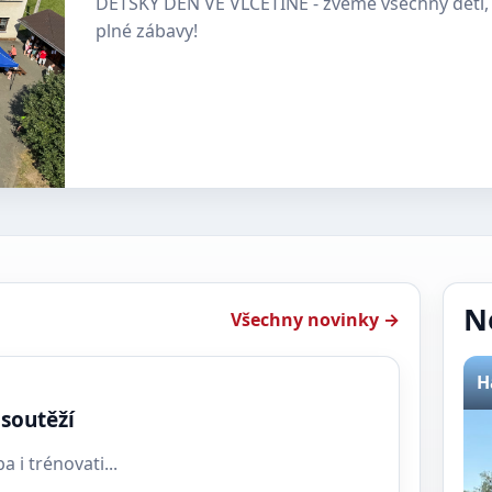
DĚTSKÝ DEN VE VLČETÍNĚ - zveme všechny děti, 
plné zábavy!
N
Všechny novinky →
H
soutěží
a i trénovati...