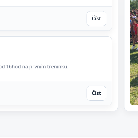
Číst
. od 16hod na prvním tréninku.
Číst