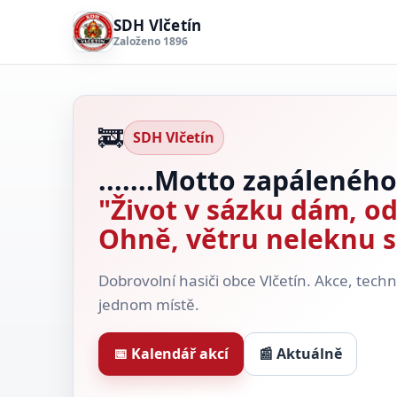
SDH Vlčetín
Založeno 1896
🚒
SDH Vlčetín
.......Motto zapáleného
"Život v sázku dám, o
Ohně, větru neleknu 
Dobrovolní hasiči obce Vlčetín. Akce, tech
jednom místě.
📅 Kalendář akcí
📰 Aktuálně