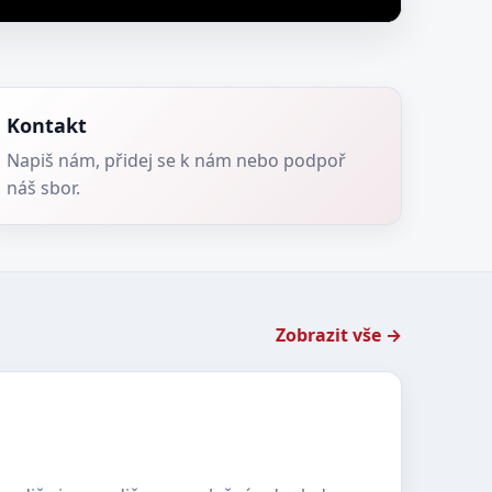
Kontakt
Napiš nám, přidej se k nám nebo podpoř
náš sbor.
Zobrazit vše →