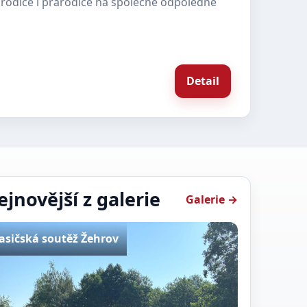
rodiče i prarodiče na společné odpoledne
Detail
ejnovější z galerie
Galerie →
asičská soutěž Žehrov