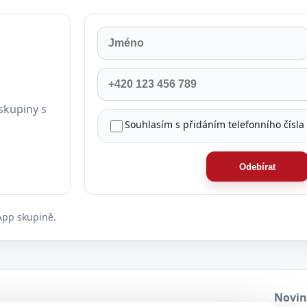
Jméno
Příjmení
Telefon
skupiny s
Souhlasím s přidáním telefonního čísla
Odebírat
App skupině.
Novin